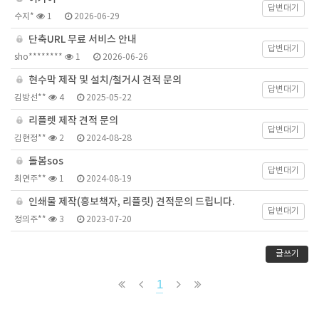
답변대기
수지*
1
2026-06-29
단축URL 무료 서비스 안내
답변대기
sho********
1
2026-06-26
현수막 제작 및 설치/철거시 견적 문의
답변대기
김방선**
4
2025-05-22
리플렛 제작 견적 문의
답변대기
김현정**
2
2024-08-28
돌봄sos
답변대기
최연주**
1
2024-08-19
인쇄물 제작(홍보책자, 리플릿) 견적문의 드립니다.
답변대기
정의주**
3
2023-07-20
글쓰기
1