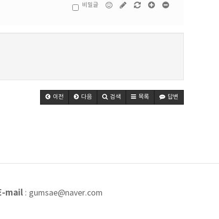
비밀글
이전
다음
검색
목록
답변
E-mail
: gumsae@naver.com