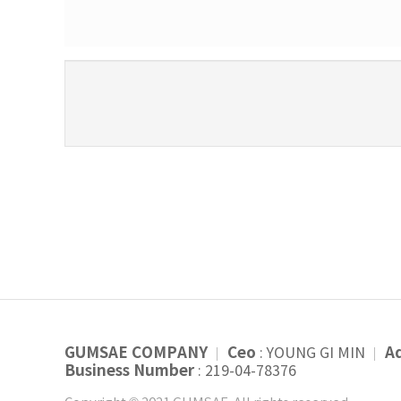
새로고침
GUMSAE COMPANY
Ceo
A
: YOUNG GI MIN
Business Number
:
219-04-78376